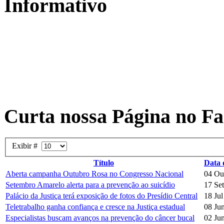
Informativo
Curta nossa Página no F
Exibir #
Título
Data 
Aberta campanha Outubro Rosa no Congresso Nacional
04 Ou
Setembro Amarelo alerta para a prevenção ao suicídio
17 Se
Palácio da Justiça terá exposição de fotos do Presídio Central
18 Ju
Teletrabalho ganha confiança e cresce na Justiça estadual
08 Ju
Especialistas buscam avanços na prevenção do câncer bucal
02 Ju