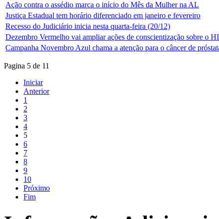
Ação contra o assédio marca o início do Mês da Mulher na AL
Justiça Estadual tem horário diferenciado em janeiro e fevereiro
Recesso do Judiciário inicia nesta quarta-feira (20/12)
Dezembro Vermelho vai ampliar ações de conscientização sobre o H
Campanha Novembro Azul chama a atenção para o câncer de próstat
Pagina 5 de 11
Iniciar
Anterior
1
2
3
4
5
6
7
8
9
10
Próximo
Fim