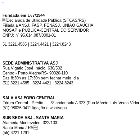
Fundada em 1º/7/1944
Declarada de Utilidade Pública (STCAS/RS)
Filiada a ANSJ, FASP, FENASJ,
UNIÃO GAÚCHA
MOSAP e PÚBLICA-CENTRAL DO SERVIDOR
CNPJ: nº 95.614.087/0001-01
51 3221.4585 | 3224.4421 | 3224.8243
SEDE ADMINISTRATIVA ASJ
Rua Vigário José Inácio, 630/502
Centro - Porto Alegre/RS- 90020-110
Das 8:30h as 17:30h sem fechar meio dia
(51) 3221.4585 | 3224.4421 | 3224.8243
SALA ASJ FORO CENTRAL
Fórum Central -
Prédio I - 3º andar sala A 323
(Rua Márcio Luís Veras Vidor,
(51) 98026.0411 ligação e whatsapp
SUB SEDE ASJ - SANTA MARIA
Alameda Montevidéo, 322/103
Santa Maria / RS
(55) 3221-1291