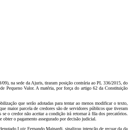
09), na sede da Ajuris, tiraram posição contrária ao PL 336/2015, do
de Pequeno Valor. A matéria, por força do artigo 62 da Constituição
ilização que serão adotadas para tentar ao menos modificar o texto,
ue maior parcela de credores são de servidores públicos que tiveram
se o credor não aceitar a condição irá retornar à fila dos precatórios.
 obter o pagamento assegurado por decisão judicial.
 deputado Luiz Fernando Mainardi, sinalizou intenção de recuar da da