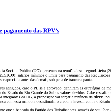
de pagamento das RPV’s
Social e Pública (UG), presentes na reunião desta segunda-feira (28/
$5.516,00) salários mínimos o limite para pagamento das Requisições 
ser apreciada antes das demais, sob pena de trancar a pauta.
atingidos, caso o PL seja aprovado, definiram as estratégias de mob
 do Estado do Rio Grande do Sul os valores devidos. Cabe ressaltar, q
 integrantes da UG, a proposição vai forçar a renúncia da dívida, pois 
a com essa manobra desestimular o credor a investir contra o Estado e
nte que a bancada do Partido dos Trabalhadores, através do seu líder,