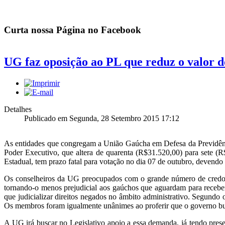
Curta nossa Página no Facebook
UG faz oposição ao PL que reduz o valor 
Detalhes
Publicado em Segunda, 28 Setembro 2015 17:12
As entidades que congregam a União Gaúcha em Defesa da Previdência 
Poder Executivo, que altera de quarenta (R$31.520,00) para sete (R
Estadual, tem prazo fatal para votação no dia 07 de outubro, devendo 
Os conselheiros da UG preocupados com o grande número de credores 
tornando-o menos prejudicial aos gaúchos que aguardam para receber
que judicializar direitos negados no âmbito administrativo. Segundo os
Os membros foram igualmente unânimes ao proferir que o governo busc
A UG irá buscar no Legislativo apoio a essa demanda, já tendo prese