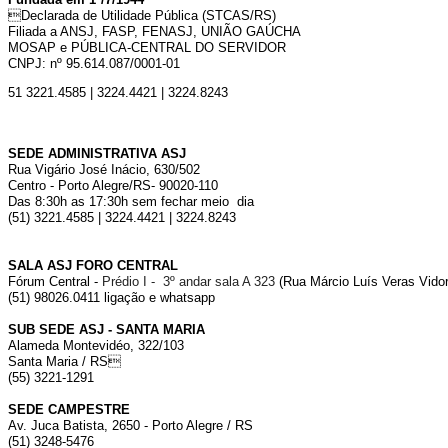
Declarada de Utilidade Pública (STCAS/RS)
Filiada a ANSJ, FASP, FENASJ,
UNIÃO GAÚCHA
MOSAP e PÚBLICA-CENTRAL DO SERVIDOR
CNPJ: nº 95.614.087/0001-01
51 3221.4585 | 3224.4421 | 3224.8243
SEDE ADMINISTRATIVA ASJ
Rua Vigário José Inácio, 630/502
Centro - Porto Alegre/RS- 90020-110
Das 8:30h as 17:30h sem fechar meio dia
(51) 3221.4585 | 3224.4421 | 3224.8243
SALA ASJ FORO CENTRAL
Fórum Central -
Prédio I - 3º andar sala A 323
(Rua Márcio Luís Veras Vidor,
(51) 98026.0411 ligação e whatsapp
SUB SEDE ASJ - SANTA MARIA
Alameda Montevidéo, 322/103
Santa Maria / RS
(55) 3221-1291
SEDE CAMPESTRE
Av. Juca Batista, 2650 - Porto Alegre / RS
(51) 3248-5476