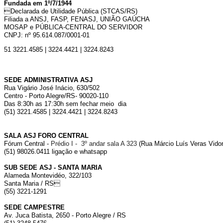
Fundada em 1º/7/1944
Declarada de Utilidade Pública (STCAS/RS)
Filiada a ANSJ, FASP, FENASJ,
UNIÃO GAÚCHA
MOSAP e PÚBLICA-CENTRAL DO SERVIDOR
CNPJ: nº 95.614.087/0001-01
51 3221.4585 | 3224.4421 | 3224.8243
SEDE ADMINISTRATIVA ASJ
Rua Vigário José Inácio, 630/502
Centro - Porto Alegre/RS- 90020-110
Das 8:30h as 17:30h sem fechar meio dia
(51) 3221.4585 | 3224.4421 | 3224.8243
SALA ASJ FORO CENTRAL
Fórum Central -
Prédio I - 3º andar sala A 323
(Rua Márcio Luís Veras Vidor,
(51) 98026.0411 ligação e whatsapp
SUB SEDE ASJ - SANTA MARIA
Alameda Montevidéo, 322/103
Santa Maria / RS
(55) 3221-1291
SEDE CAMPESTRE
Av. Juca Batista, 2650 - Porto Alegre / RS