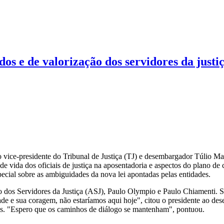
os e de valorização dos servidores da justi
ice-presidente do Tribunal de Justiça (TJ) e desembargador Túlio Marti
o de vida dos oficiais de justiça na aposentadoria e aspectos do plano 
ecial sobre as ambiguidades da nova lei apontadas pelas entidades.
o dos Servidores da Justiça (ASJ), Paulo Olympio e Paulo Chiamenti. S
idade e sua coragem, não estaríamos aqui hoje", citou o presidente ao d
egas. "Espero que os caminhos de diálogo se mantenham", pontuou.