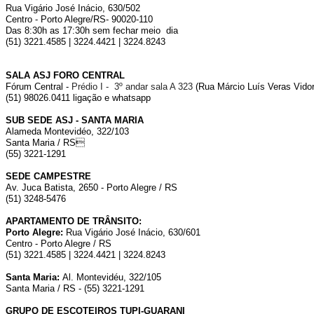
Rua Vigário José Inácio, 630/502
Centro - Porto Alegre/RS- 90020-110
Das 8:30h as 17:30h sem fechar meio dia
(51) 3221.4585 | 3224.4421 | 3224.8243
SALA ASJ FORO CENTRAL
Fórum Central -
Prédio I - 3º andar sala A 323
(Rua Márcio Luís Veras Vidor,
(51) 98026.0411 ligação e whatsapp
SUB SEDE ASJ - SANTA MARIA
Alameda Montevidéo, 322/103
Santa Maria / RS
(55) 3221-1291
SEDE CAMPESTRE
Av. Juca Batista, 2650 - Porto Alegre / RS
(51) 3248-5476
APARTAMENTO DE TRÂNSITO:
Porto Alegre:
Rua Vigário José Inácio, 630/601
Centro - Porto Alegre / RS
(51) 3221.4585 | 3224.4421 | 3224.8243
Santa Maria:
Al. Montevidéu, 322/105
Santa Maria / RS - (55) 3221-1291
GRUPO DE ESCOTEIROS TUPI-GUARANI