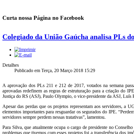
Curta nossa Página no Facebook
Colegiado da União Gaúcha analisa PLs d
Detalhes
Publicado em Terça, 20 Março 2018 15:29
A aprovação dos PLs 211 e 212 de 2017, votados na semana passad
aprovadas redefinem as regras de estruturação para a criação do IPE
Justiça do RS (ASJ), Paulo Olympio, o vice-presidente da ASJ, Luís F
Apesar das perdas que os projetos representam aos servidores, a UG
elementos importantes para resguardar os segurados do IPE. “Perde
servidores sempre perdem nessas tratativas”, lamentou.
Para Silva, que atualmente ocupa o cargo de presidente no Conselho
problemas que tivemos com esses projetos foi a transferência dos i