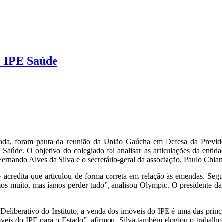
o IPE Saúde
a, foram pauta da reunião da União Gaúcha em Defesa da Previdênc
 Saúde. O objetivo do colegiado foi analisar as articulações da enti
ernando Alves da Silva e o secretário-geral da associação, Paulo Chia
 acredita que articulou de forma correta em relação às emendas. Seg
mos muito, mas íamos perder tudo”, analisou Olympio. O presidente 
 Deliberativo do Instituto, a venda dos imóveis do IPE é uma das pri
móveis do IPE para o Estado”, afirmou. Silva também elogiou o trabalh