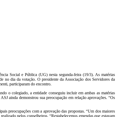
ia Social e Pública (UG) nesta segunda-feira (19/3). As matérias
dade no dia da votação. O presidente da Associação dos Servidores da
menti, participaram do encontro.
undo o colegiado, a entidade conseguiu incluir em ambas as matérias
da ASJ ainda demonstrou sua preocupação em relação aprovações. “Os
ncipais preocupações com a aprovação das propostas. “Um dos maiores
o realizado pelos conselheiros. “Restabelecemos emendas que estavam