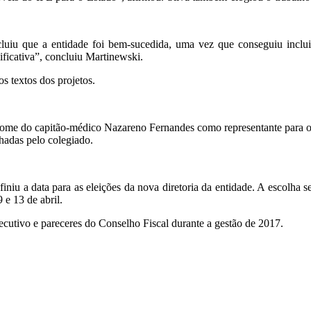
luiu que a entidade foi bem-sucedida, uma vez que conseguiu inclu
ificativa”, concluiu Martinewski.
s textos dos projetos.
ome do capitão-médico Nazareno Fernandes como representante para oc
nhadas pelo colegiado.
iu a data para as eleições da nova diretoria da entidade. A escolha se
9 e 13 de abril.
cutivo e pareceres do Conselho Fiscal durante a gestão de 2017.