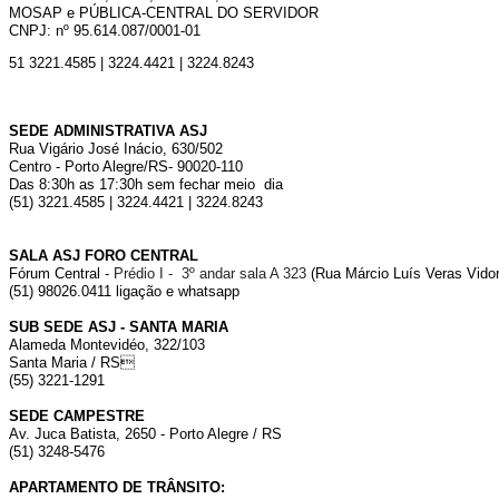
MOSAP e PÚBLICA-CENTRAL DO SERVIDOR
CNPJ: nº 95.614.087/0001-01
51 3221.4585 | 3224.4421 | 3224.8243
SEDE ADMINISTRATIVA ASJ
Rua Vigário José Inácio, 630/502
Centro - Porto Alegre/RS- 90020-110
Das 8:30h as 17:30h sem fechar meio dia
(51) 3221.4585 | 3224.4421 | 3224.8243
SALA ASJ FORO CENTRAL
Fórum Central -
Prédio I - 3º andar sala A 323
(Rua Márcio Luís Veras Vidor,
(51) 98026.0411 ligação e whatsapp
SUB SEDE ASJ - SANTA MARIA
Alameda Montevidéo, 322/103
Santa Maria / RS
(55) 3221-1291
SEDE CAMPESTRE
Av. Juca Batista, 2650 - Porto Alegre / RS
(51) 3248-5476
APARTAMENTO DE TRÂNSITO: