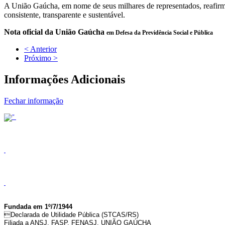
A União Gaúcha, em nome de seus milhares de representados, reafirma 
consistente, transparente e sustentável.
Nota oficial da União Gaúcha
em Defesa da Previdência Social e Pública
< Anterior
Próximo >
Informações Adicionais
Fechar informação
Fundada em 1º/7/1944
Declarada de Utilidade Pública (STCAS/RS)
Filiada a ANSJ, FASP, FENASJ,
UNIÃO GAÚCHA