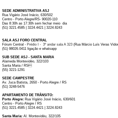
SEDE ADMINISTRATIVA ASJ
Rua Vigário José Inácio, 630/502
Centro - Porto Alegre/RS- 90020-110
Das 8:30h as 17:30h sem fechar meio dia
(51) 3221.4585 | 3224.4421 | 3224.8243
SALA ASJ FORO CENTRAL
Fórum Central -
Prédio I - 3º andar sala A 323
(Rua Márcio Luís Veras Vidor,
(51) 98026.0411 ligação e whatsapp
SUB SEDE ASJ - SANTA MARIA
Alameda Montevidéo, 322/103
Santa Maria / RS
(55) 3221-1291
SEDE CAMPESTRE
Av. Juca Batista, 2650 - Porto Alegre / RS
(51) 3248-5476
APARTAMENTO DE TRÂNSITO:
Porto Alegre:
Rua Vigário José Inácio, 630/601
Centro - Porto Alegre / RS
(51) 3221.4585 | 3224.4421 | 3224.8243
Santa Maria:
Al. Montevidéu, 322/105