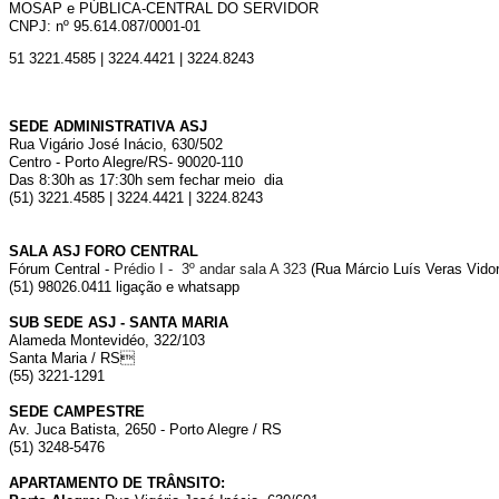
MOSAP e PÚBLICA-CENTRAL DO SERVIDOR
CNPJ: nº 95.614.087/0001-01
51 3221.4585 | 3224.4421 | 3224.8243
SEDE ADMINISTRATIVA ASJ
Rua Vigário José Inácio, 630/502
Centro - Porto Alegre/RS- 90020-110
Das 8:30h as 17:30h sem fechar meio dia
(51) 3221.4585 | 3224.4421 | 3224.8243
SALA ASJ FORO CENTRAL
Fórum Central -
Prédio I - 3º andar sala A 323
(Rua Márcio Luís Veras Vidor,
(51) 98026.0411 ligação e whatsapp
SUB SEDE ASJ - SANTA MARIA
Alameda Montevidéo, 322/103
Santa Maria / RS
(55) 3221-1291
SEDE CAMPESTRE
Av. Juca Batista, 2650 - Porto Alegre / RS
(51) 3248-5476
APARTAMENTO DE TRÂNSITO: