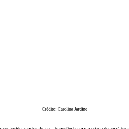
Crédito: Carolina Jardine
ais conhecido, mostrando a sua importância em um estado democrático 