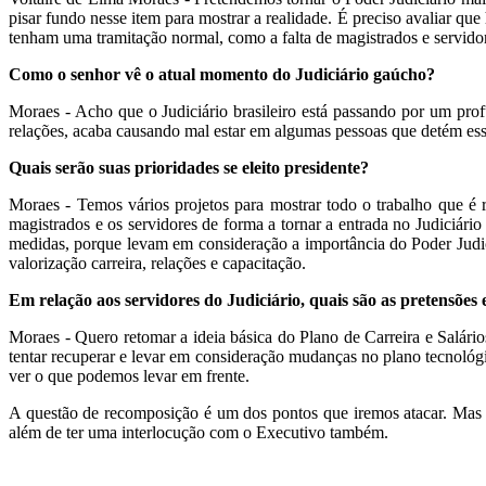
pisar fundo nesse item para mostrar a realidade. É preciso avaliar q
tenham uma tramitação normal, como a falta de magistrados e servid
Como o senhor vê o atual momento do Judiciário gaúcho?
Moraes - Acho que o Judiciário brasileiro está passando por um pro
relações, acaba causando mal estar em algumas pessoas que detém es
Quais serão suas prioridades se eleito presidente?
Moraes - Temos vários projetos para mostrar todo o trabalho que é r
magistrados e os servidores de forma a tornar a entrada no Judiciári
medidas, porque levam em consideração a importância do Poder Judiciá
valorização carreira, relações e capacitação.
Em relação aos servidores do Judiciário, quais são as pretensões
Moraes - Quero retomar a ideia básica do Plano de Carreira e Salár
tentar recuperar e levar em consideração mudanças no plano tecnológ
ver o que podemos levar em frente.
A questão de recomposição é um dos pontos que iremos atacar. Mas é
além de ter uma interlocução com o Executivo também.