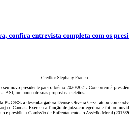
ra, confira entrevista completa com os pres
Crédito: Stéphany Franco
e o seu novo presidente para o biênio 2020/2021. Concorrem à presidê
s a ASJ, um pouco de suas propostas se eleitos.
ela PUC/RS, a desembargadora Denise Oliveira Cezar atuou como advo
o Borja e Canoas. Exerceu a função de juíza-corregedora e foi prom
nto e presidiu a Comissão de Enfrentamento ao Assédio Moral (2015/20