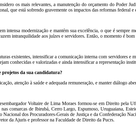
nsidero os mais relevantes, a manutenção do orçamento do Poder Judic
nal, que está sofrendo gravemente os impactos das reformas federal e es
em intensa modernização e mantém sua excelência, o que é sempre moti
razem intranquilidade aos juízes e servidores. Então, o momento é bom
ruturas existentes, intensificar a comunicação interna com servidores e 
ejam conhecidas e valorizadas e ainda intensificar a representação insti
 e projetos da sua candidatura?
ficação, atenção à saúde e adequada remuneração, e manter diálogo aber
sembargador Voltaire de Lima Moraes formou-se em Direito pela Ufrg
 nas comarcas de Ibirubá, Cerro Largo, Espumoso, Uruguaiana, Esteio 
elho Nacional dos Procuradores-Gerais de Justiça e da Confederação Na
tor da Ajuris e professor na Faculdade de Direito da Pucrs.