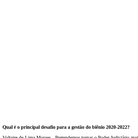
Qual é o principal desafio para a gestão do biênio 2020-2022?
Voltaire de Lima Moraes - Pretendemos tornar o Poder Judiciário m