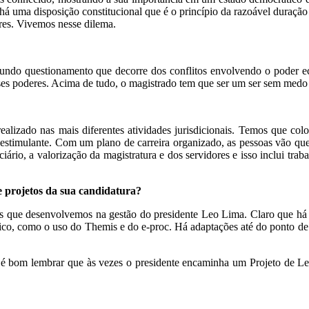
ue há uma disposição constitucional que é o princípio da razoável dura
ores. Vivemos nesse dilema.
fundo questionamento que decorre dos conflitos envolvendo o poder ec
ses poderes. Acima de tudo, o magistrado tem que ser um ser sem medo
ealizado nas mais diferentes atividades jurisdicionais. Temos que co
o estimulante. Com um plano de carreira organizado, as pessoas vão qu
rio, a valorização da magistratura e dos servidores e isso inclui trab
 e projetos da sua candidatura?
ios que desenvolvemos na gestão do presidente Leo Lima. Claro que há 
ico, como o uso do Themis e do e-proc. Há adaptações até do ponto de v
 bom lembrar que às vezes o presidente encaminha um Projeto de Lei à 