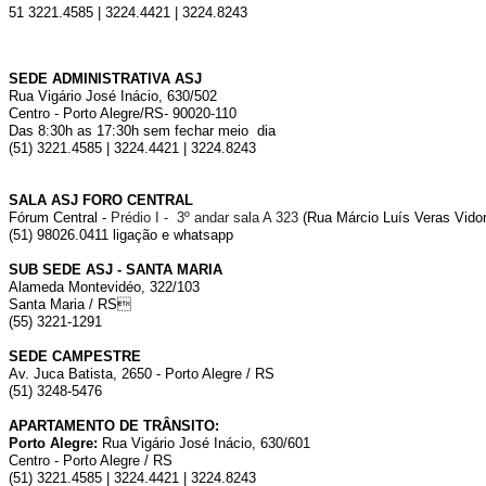
51 3221.4585 | 3224.4421 | 3224.8243
SEDE ADMINISTRATIVA ASJ
Rua Vigário José Inácio, 630/502
Centro - Porto Alegre/RS- 90020-110
Das 8:30h as 17:30h sem fechar meio dia
(51) 3221.4585 | 3224.4421 | 3224.8243
SALA ASJ FORO CENTRAL
Fórum Central -
Prédio I - 3º andar sala A 323
(Rua Márcio Luís Veras Vidor,
(51) 98026.0411 ligação e whatsapp
SUB SEDE ASJ - SANTA MARIA
Alameda Montevidéo, 322/103
Santa Maria / RS
(55) 3221-1291
SEDE CAMPESTRE
Av. Juca Batista, 2650 - Porto Alegre / RS
(51) 3248-5476
APARTAMENTO DE TRÂNSITO:
Porto Alegre:
Rua Vigário José Inácio, 630/601
Centro - Porto Alegre / RS
(51) 3221.4585 | 3224.4421 | 3224.8243