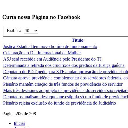
Curta nossa Página no Facebook
Exibir #
Título
Justiça Estadual tem novo horário de funcionamento
Celebração ao Dia Internacional da Mulher
ASJ será recebida em Audiência pelo Presidente do TJ
Determinada a retirada dos crucifixos dos prédios da Justiça gaúcha
Deputado do PDT pede para STF anular aprovação de previdência do
Câmara aprova previdência complementar dos servidores federais, co
Plenário mantém criação de três fundos de previdência do servidor
Mais três destaques ao projeto da previdência do servidor são rejeitad
Deputados analisam destaque que estipula só um fundo de previdênci
Plenário rejeita exclusão do fundo de previdência do Judiciário
Pagina 206 de 208
Iniciar