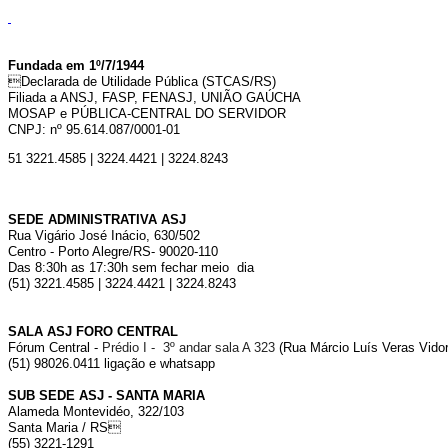
Fundada em 1º/7/1944
Declarada de Utilidade Pública (STCAS/RS)
Filiada a ANSJ, FASP, FENASJ,
UNIÃO GAÚCHA
MOSAP e PÚBLICA-CENTRAL DO SERVIDOR
CNPJ: nº 95.614.087/0001-01
51 3221.4585 | 3224.4421 | 3224.8243
SEDE ADMINISTRATIVA ASJ
Rua Vigário José Inácio, 630/502
Centro - Porto Alegre/RS- 90020-110
Das 8:30h as 17:30h sem fechar meio dia
(51) 3221.4585 | 3224.4421 | 3224.8243
SALA ASJ FORO CENTRAL
Fórum Central -
Prédio I - 3º andar sala A 323
(Rua Márcio Luís Veras Vidor,
(51) 98026.0411 ligação e whatsapp
SUB SEDE ASJ - SANTA MARIA
Alameda Montevidéo, 322/103
Santa Maria / RS
(55) 3221-1291