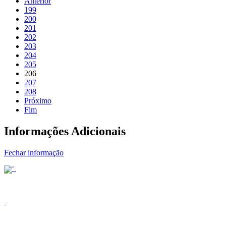
Anterior
199
200
201
202
203
204
205
206
207
208
Próximo
Fim
Informações Adicionais
Fechar informação