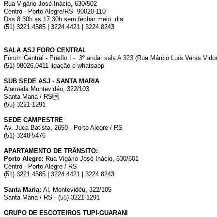
Rua Vigário José Inácio, 630/502
Centro - Porto Alegre/RS- 90020-110
Das 8:30h as 17:30h sem fechar meio dia
(51) 3221.4585 | 3224.4421 | 3224.8243
SALA ASJ FORO CENTRAL
Fórum Central -
Prédio I - 3º andar sala A 323
(Rua Márcio Luís Veras Vidor,
(51) 98026.0411 ligação e whatsapp
SUB SEDE ASJ - SANTA MARIA
Alameda Montevidéo, 322/103
Santa Maria / RS
(55) 3221-1291
SEDE CAMPESTRE
Av. Juca Batista, 2650 - Porto Alegre / RS
(51) 3248-5476
APARTAMENTO DE TRÂNSITO:
Porto Alegre:
Rua Vigário José Inácio, 630/601
Centro - Porto Alegre / RS
(51) 3221.4585 | 3224.4421 | 3224.8243
Santa Maria:
Al. Montevidéu, 322/105
Santa Maria / RS - (55) 3221-1291
GRUPO DE ESCOTEIROS TUPI-GUARANI