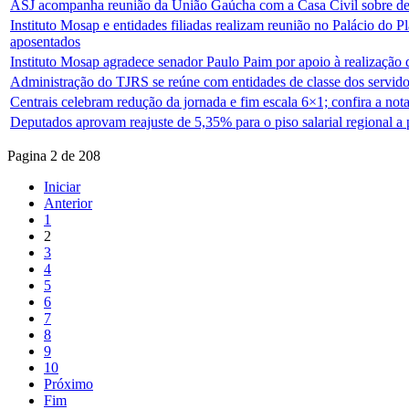
ASJ acompanha reunião da União Gaúcha com a Casa Civil sobre de
Instituto Mosap e entidades filiadas realizam reunião no Palácio do P
aposentados
Instituto Mosap agradece senador Paulo Paim por apoio à realização
Administração do TJRS se reúne com entidades de classe dos servido
Centrais celebram redução da jornada e fim escala 6×1; confira a not
Deputados aprovam reajuste de 5,35% para o piso salarial regional a p
Pagina 2 de 208
Iniciar
Anterior
1
2
3
4
5
6
7
8
9
10
Próximo
Fim